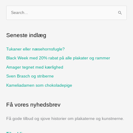
S
ø
g
Seneste indlæg
e
f
Tukaner eller næsehornsfugle?
t
Black Week med 20% rabat på alle plakater og rammer
e
Amager tegnet med kærlighed
r
Sven Brasch og striberne
:
Kameliadamen som chokoladepige
Få vores nyhedsbrev
Få gode tilbud og sjove historier om plakaterne og kunstnerne.