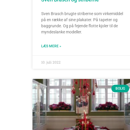
Sven Brasch brugte striberne som virkemiddel
på en række af sine plakater. På tapeter og
baggrunde. Og på fejende flotte kjoler til de
myndeslanke modeller.
LÆS MERE »
10. juli 2022
BOLIG