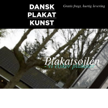
Gå
Gratis fragt, hurtig levering
til
indholdet
Plakatsøjlen
- vi elsker plakater