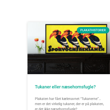
PLAKATHISTORIER
Tukaner eller næsehornsfugle?
Plakaten har fået kælenavnet “Tukanerne”…
men er det virkelig tukaner, der er på plakaten,
er det ikke næsehornsfugle?