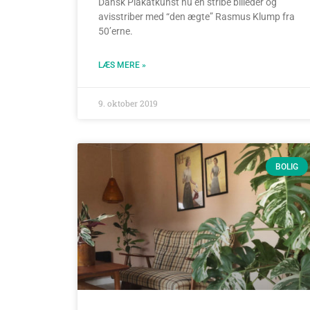
Dansk Plakatkunst nu en stribe billeder og
avisstriber med “den ægte” Rasmus Klump fra
50’erne.
LÆS MERE »
9. oktober 2019
BOLIG