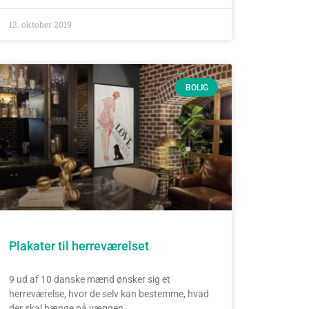
12. oktober 2019
BOLIG
Plakater til herreværelset
9 ud af 10 danske mænd ønsker sig et
herreværelse, hvor de selv kan bestemme, hvad
der skal hænge på væggen.