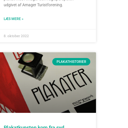
udgivet af Amager Turistforening.
LÆS MERE »
8. oktober 2022
PLAKATHISTORIER
Plakatkunsten kom fra syd