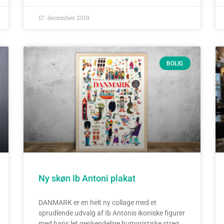
17. december 2019
BOLIG
Ny skøn Ib Antoni plakat
DANMARK er en helt ny collage med et
sprudlende udvalg af Ib Antonis ikoniske figurer
med hans let genkendelige humoristiske streg.