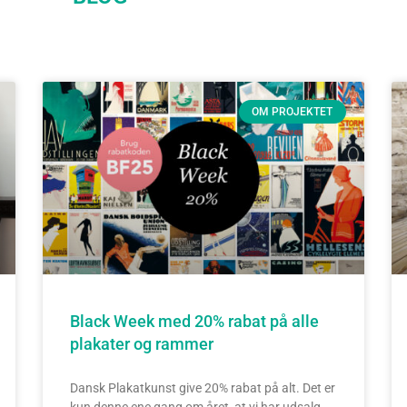
OM PROJEKTET
Side
Side
Side
Side
Black Week med 20% rabat på alle
plakater og rammer
Dansk Plakatkunst give 20% rabat på alt. Det er
kun denne ene gang om året, at vi har udsalg