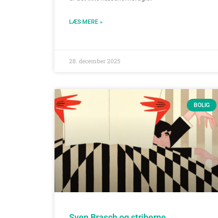
LÆS MERE »
28. december 2025
BOLIG
Sven Brasch og striberne