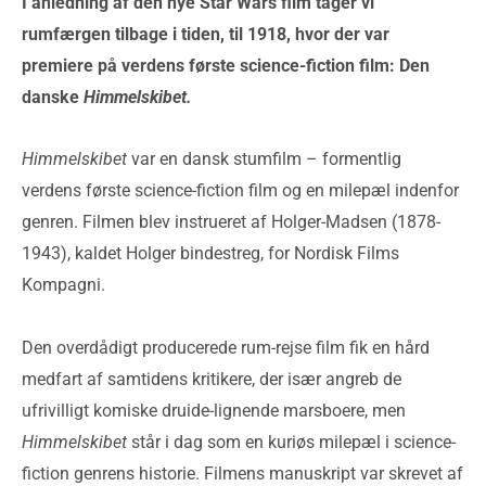
I anledning af den nye Star Wars film tager vi
rumfærgen tilbage i tiden, til 1918, hvor der var
premiere på verdens første science-fiction film: Den
danske
Himmelskibet.
Himmelskibet
var en dansk stumfilm – formentlig
verdens første science-fiction film og en milepæl indenfor
genren. Filmen blev instrueret af Holger-Madsen (1878-
1943), kaldet Holger bindestreg, for Nordisk Films
Kompagni.
Den overdådigt producerede rum-rejse film fik en hård
medfart af samtidens kritikere, der især angreb de
ufrivilligt komiske druide-lignende marsboere, men
Himmelskibet
står i dag som en kuriøs milepæl i science-
fiction genrens historie. Filmens manuskript var skrevet af