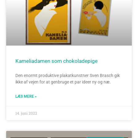
Kameliadamen som chokoladepige
Den enormt produktive plakatkunstner Sven Brasch gik
ikke af vejen for at genbruge et par ideer ny og næ.
LÆS MERE »
14. juni 2022