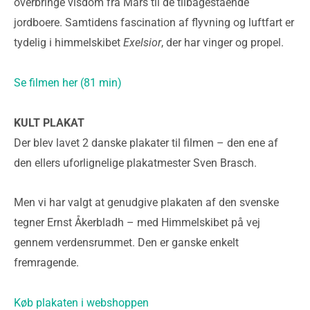
overbringe visdom fra Mars til de tilbagestående
jordboere. Samtidens fascination af flyvning og luftfart er
tydelig i himmelskibet
Exelsior
, der har vinger og propel.
Se filmen her (81 min)
KULT PLAKAT
Der blev lavet 2 danske plakater til filmen – den ene af
den ellers uforlignelige plakatmester Sven Brasch.
Men vi har valgt at genudgive plakaten af den svenske
tegner Ernst Åkerbladh – med Himmelskibet på vej
gennem verdensrummet. Den er ganske enkelt
fremragende.
Køb plakaten i webshoppen