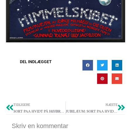
DEL INDLÆGGET
Tidligere
Næ
TIDLIGERE
NÆSTE
SORT PAA HVIDT PÅ HØJBRO PLADS
JUBILÆUM: SORT PAA HVIDT 1918-2018
Skriv en kommentar