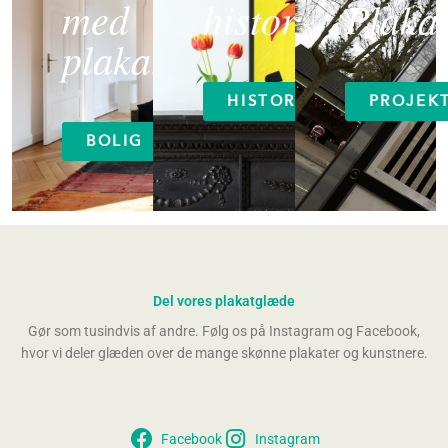
med
historier
Plakat
plakater
HISTORIER
PROJEK
BOLIG
Del vores plakatglæde
Gør som tusindvis af andre. Følg os på Instagram og Facebook,
hvor vi deler glæden over de mange skønne plakater og kunstnere.
Facebook
Instagram