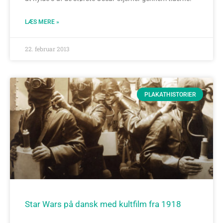
LÆS MERE »
22. februar 2013
PLAKATHISTORIER
Star Wars på dansk med kultfilm fra 1918