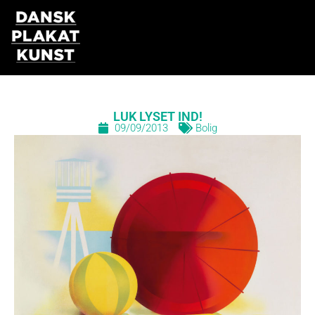
Gå
til
indholdet
LUK LYSET IND!
09/09/2013
Bolig