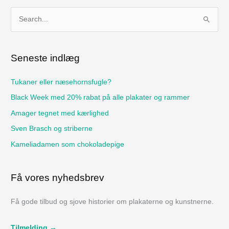
S
ø
g
Seneste indlæg
e
f
Tukaner eller næsehornsfugle?
t
Black Week med 20% rabat på alle plakater og rammer
e
Amager tegnet med kærlighed
r
Sven Brasch og striberne
:
Kameliadamen som chokoladepige
Få vores nyhedsbrev
Få gode tilbud og sjove historier om plakaterne og kunstnerne.
Tilmelding →