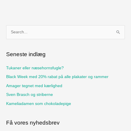
S
ø
g
Seneste indlæg
e
f
Tukaner eller næsehornsfugle?
t
Black Week med 20% rabat på alle plakater og rammer
e
Amager tegnet med kærlighed
r
Sven Brasch og striberne
:
Kameliadamen som chokoladepige
Få vores nyhedsbrev