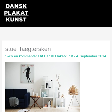
Gå
til
indholdet
stue_faegtersken
Skriv en kommentar
/ Af
Dansk Plakatkunst
/
4. september 2014