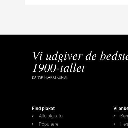
Vi udgiver de bedst
1900-tallet
DANSK PLAKATKUNST
Find plakat
Vi anb
Alle plakater
Bør
Populære
Her