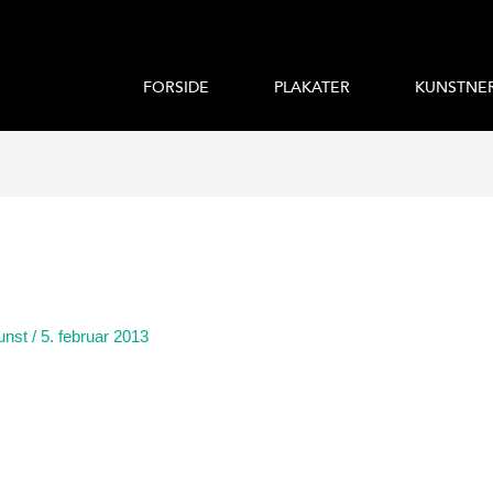
FORSIDE
PLAKATER
KUNSTNE
unst
/
5. februar 2013