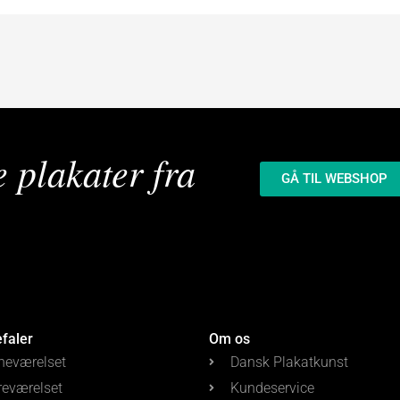
e plakater fra
GÅ TIL WEBSHOP
efaler
Om os
neværelset
Dansk Plakatkunst
reværelset
Kundeservice