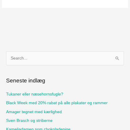
S
ø
g
Seneste indlæg
e
f
Tukaner eller næsehornsfugle?
t
Black Week med 20% rabat på alle plakater og rammer
e
Amager tegnet med kærlighed
r
Sven Brasch og striberne
:
Kameliadamen som chokoladepige