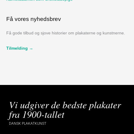
Få vores nyhedsbrev
Få gode tilbud og sjove historier om plakaterne og kunstnerne.
Tilmelding →
Vi udgiver de bedste plakater
fra 1900-tallet
DANSK PLAKATKUNST