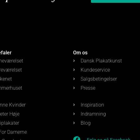
efaler
Om os
neværelset
Dansk Plakatkunst
reværelset
Kundeservice
kenet
Salgsbetingelser
merhuset
Presse
nne Kvinder
Inspiration
eter Høje
Indramning
iplakater
Blog
 For Damerne
Følg os på Facebook