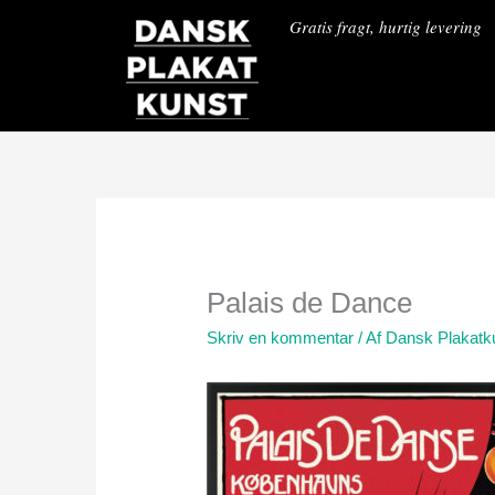
Gå
Gratis fragt, hurtig levering
til
indholdet
Palais de Dance
Skriv en kommentar
/ Af
Dansk Plakatk