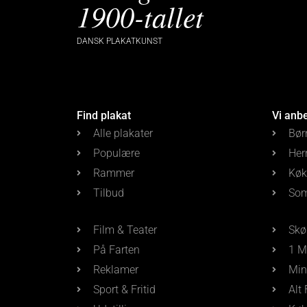
1900-tallet
DANSK PLAKATKUNST
Find plakat
Vi anb
Alle plakater
Bør
Populære
Her
Rammer
Køk
Tilbud
Som
Film & Teater
Skø
På Farten
1 M
Reklamer
Min
Sport & Fritid
Alt