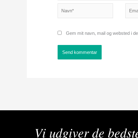
Navn*
Email
Gem mit navn, mail og websted i de
Vi udgiver de bedst