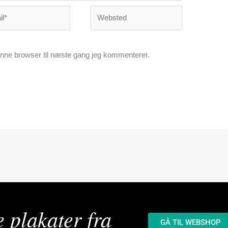
*
Websted
nne browser til næste gang jeg kommenterer.
e plakater fra
GÅ TIL WEBSHOP