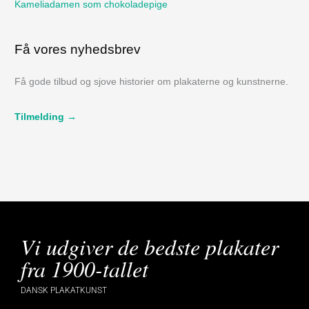
Kameliadamen som chokoladepige
Få vores nyhedsbrev
Få gode tilbud og sjove historier om plakaterne og kunstnerne.
Tilmelding →
Vi udgiver de bedste plakater
fra 1900-tallet
DANSK PLAKATKUNST