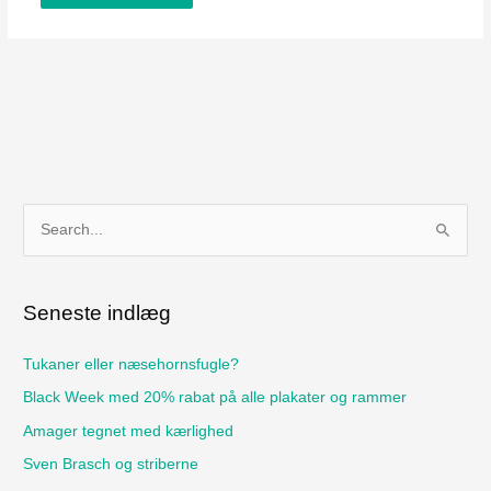
S
ø
g
Seneste indlæg
e
f
Tukaner eller næsehornsfugle?
t
Black Week med 20% rabat på alle plakater og rammer
e
Amager tegnet med kærlighed
r
Sven Brasch og striberne
: