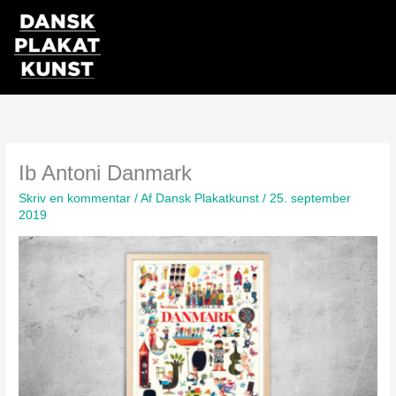
Gå
til
indholdet
Ib Antoni Danmark
Skriv en kommentar
/ Af
Dansk Plakatkunst
/
25. september
2019