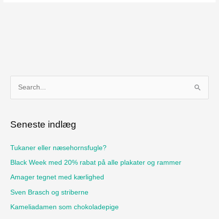
S
ø
g
Seneste indlæg
e
f
Tukaner eller næsehornsfugle?
t
Black Week med 20% rabat på alle plakater og rammer
e
Amager tegnet med kærlighed
r
Sven Brasch og striberne
:
Kameliadamen som chokoladepige