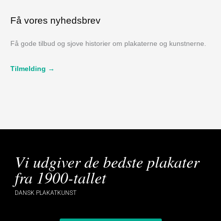
Få vores nyhedsbrev
Få gode tilbud og sjove historier om plakaterne og kunstnerne.
Tilmelding →
Vi udgiver de bedste plakater
fra 1900-tallet
DANSK PLAKATKUNST