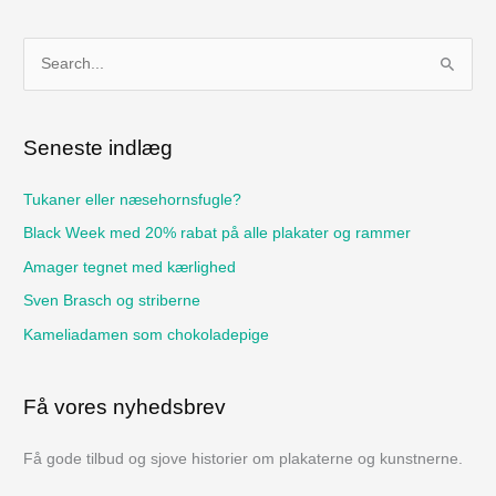
S
ø
g
Seneste indlæg
e
f
Tukaner eller næsehornsfugle?
t
Black Week med 20% rabat på alle plakater og rammer
e
Amager tegnet med kærlighed
r
Sven Brasch og striberne
:
Kameliadamen som chokoladepige
Få vores nyhedsbrev
Få gode tilbud og sjove historier om plakaterne og kunstnerne.