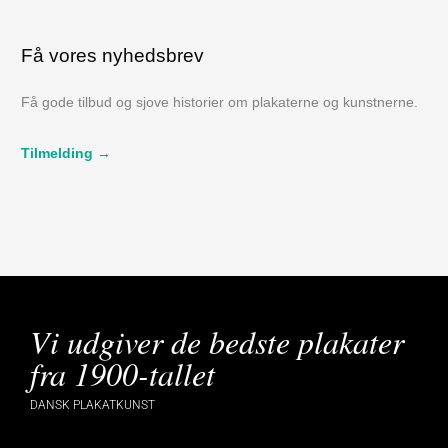
Få vores nyhedsbrev
Få gode tilbud og sjove historier om plakaterne og kunstnerne.
Tilmelding →
Vi udgiver de bedste plakater
fra 1900-tallet
DANSK PLAKATKUNST