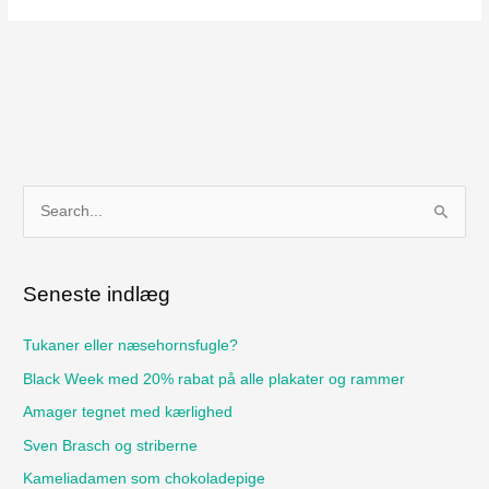
S
ø
g
Seneste indlæg
e
f
Tukaner eller næsehornsfugle?
t
Black Week med 20% rabat på alle plakater og rammer
e
Amager tegnet med kærlighed
r
Sven Brasch og striberne
:
Kameliadamen som chokoladepige