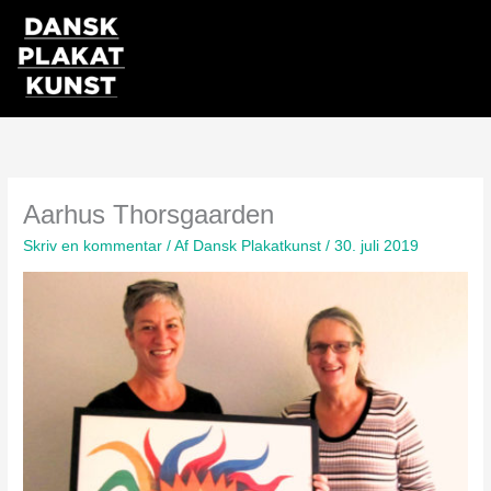
Gå
til
indholdet
Aarhus Thorsgaarden
Skriv en kommentar
/ Af
Dansk Plakatkunst
/
30. juli 2019