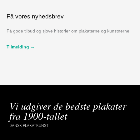
Få vores nyhedsbrev
Få gode tilbud og sjove historier om plakaterne og kunstnerne.
Tilmelding →
Vi udgiver de bedste plakater
fra 1900-tallet
DANSK PLAKATKUNST