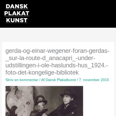
Gå
til
indholdet
gerda-og-einar-wegener-foran-gerdas-
_sur-la-route-d_anacapri_-under-
udstillingen-i-ole-haslunds-hus_1924.-
foto-det-kongelige-bibliotek
Skriv en kommentar
/ Af
Dansk Plakatkunst
/
7. november 2015