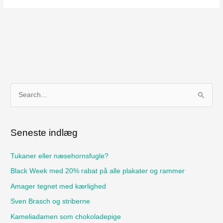
S
ø
g
Seneste indlæg
e
f
Tukaner eller næsehornsfugle?
t
Black Week med 20% rabat på alle plakater og rammer
e
Amager tegnet med kærlighed
r
Sven Brasch og striberne
:
Kameliadamen som chokoladepige