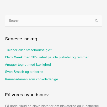
S
ø
g
Seneste indlæg
e
f
Tukaner eller næsehornsfugle?
t
Black Week med 20% rabat på alle plakater og rammer
e
Amager tegnet med kærlighed
r
Sven Brasch og striberne
:
Kameliadamen som chokoladepige
Få vores nyhedsbrev
Få gode tilbud og sjove historier om plakaterne og kunstnerne.