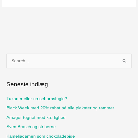
S
ø
g
Seneste indlæg
e
f
Tukaner eller næsehornsfugle?
t
Black Week med 20% rabat på alle plakater og rammer
e
Amager tegnet med kærlighed
r
Sven Brasch og striberne
:
Kameliadamen som chokoladepige