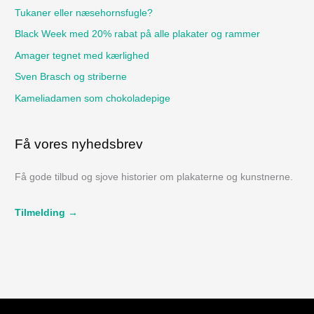
f
Tukaner eller næsehornsfugle?
t
Black Week med 20% rabat på alle plakater og rammer
e
Amager tegnet med kærlighed
r
Sven Brasch og striberne
:
Kameliadamen som chokoladepige
Få vores nyhedsbrev
Få gode tilbud og sjove historier om plakaterne og kunstnerne.
Tilmelding →