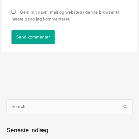
Gem mit navn, mail og websted i denne browser til
næste gang jeg kommenterer.
S
ø
g
Seneste indlæg
e