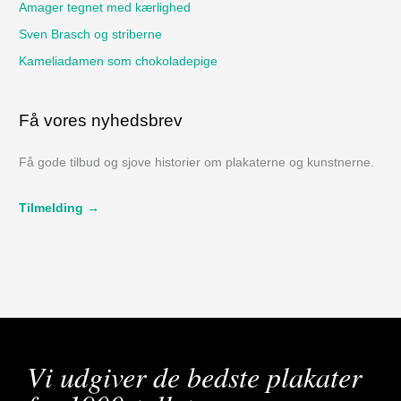
Amager tegnet med kærlighed
r
Sven Brasch og striberne
:
Kameliadamen som chokoladepige
Få vores nyhedsbrev
Få gode tilbud og sjove historier om plakaterne og kunstnerne.
Tilmelding →
Vi udgiver de bedste plakater