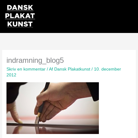
Gå
til
indholdet
indramning_blog5
Skriv en kommentar
/ Af
Dansk Plakatkunst
/
10. december
2012