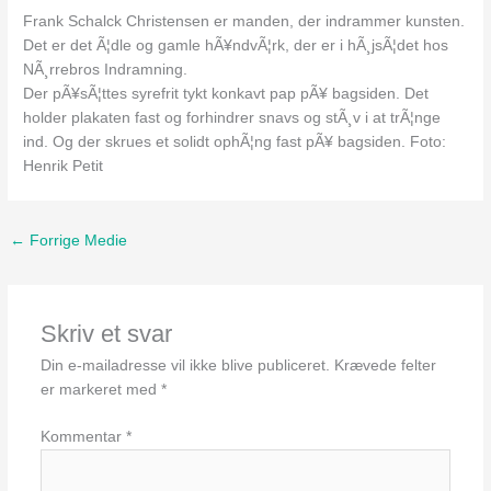
Frank Schalck Christensen er manden, der indrammer kunsten.
Det er det Ã¦dle og gamle hÃ¥ndvÃ¦rk, der er i hÃ¸jsÃ¦det hos
NÃ¸rrebros Indramning.
Der pÃ¥sÃ¦ttes syrefrit tykt konkavt pap pÃ¥ bagsiden. Det
holder plakaten fast og forhindrer snavs og stÃ¸v i at trÃ¦nge
ind. Og der skrues et solidt ophÃ¦ng fast pÃ¥ bagsiden. Foto:
Henrik Petit
←
Forrige Medie
Skriv et svar
Din e-mailadresse vil ikke blive publiceret.
Krævede felter
er markeret med
*
Kommentar
*