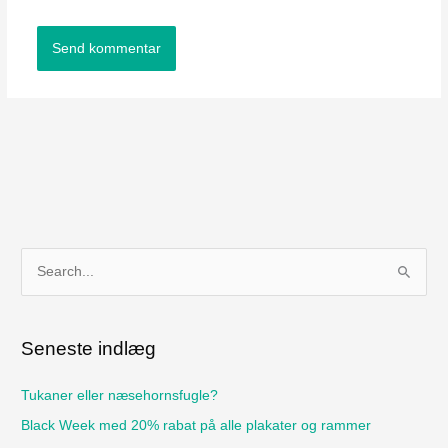
S
ø
g
Seneste indlæg
e
f
Tukaner eller næsehornsfugle?
t
Black Week med 20% rabat på alle plakater og rammer
e