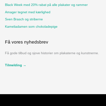
t
Black Week med 20% rabat på alle plakater og rammer
e
Amager tegnet med kærlighed
r
Sven Brasch og striberne
:
Kameliadamen som chokoladepige
Få vores nyhedsbrev
Få gode tilbud og sjove historier om plakaterne og kunstnerne.
Tilmelding →