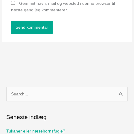
Gem mit navn, mail og websted i denne browser til
næste gang jeg kommenterer.
S
ø
g
Seneste indlæg
e
f
Tukaner eller næsehornsfugle?