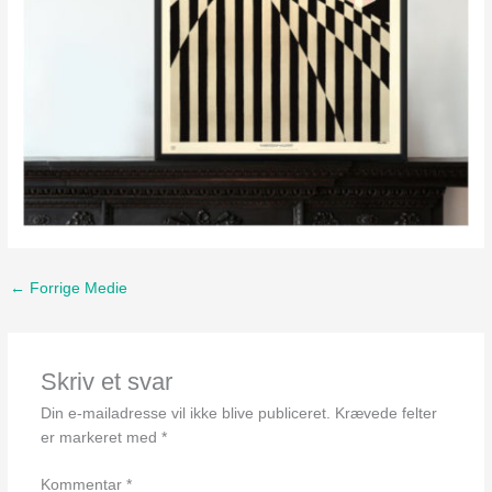
←
Forrige Medie
Skriv et svar
Din e-mailadresse vil ikke blive publiceret.
Krævede felter
er markeret med
*
Kommentar
*