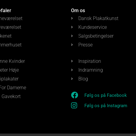
efaler
Om os
neværelset
Dansk Plakatkunst
reværelset
Kundeservice
kenet
Salgsbetingelser
merhuset
Presse
nne Kvinder
Inspiration
eter Høje
Indramning
iplakater
Blog
 For Damerne
Følg os på Facebook
 Gavekort
Følg os på Instagram