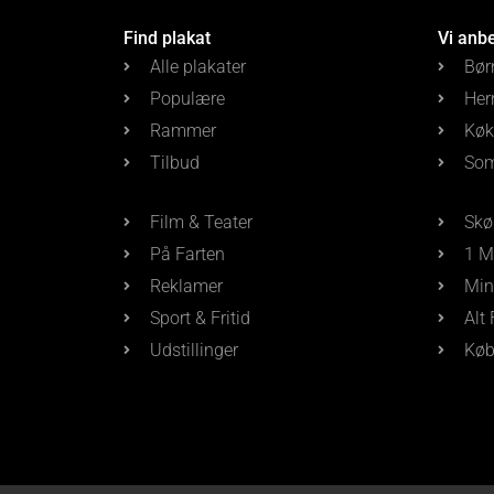
Find plakat
Vi anb
Alle plakater
Bør
Populære
Her
Rammer
Køk
Tilbud
Som
Film & Teater
Skø
På Farten
1 M
Reklamer
Min
Sport & Fritid
Alt
Udstillinger
Køb