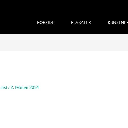
FORSIDE
PLAKATER
KUNSTNE
unst
/
2. februar 2014