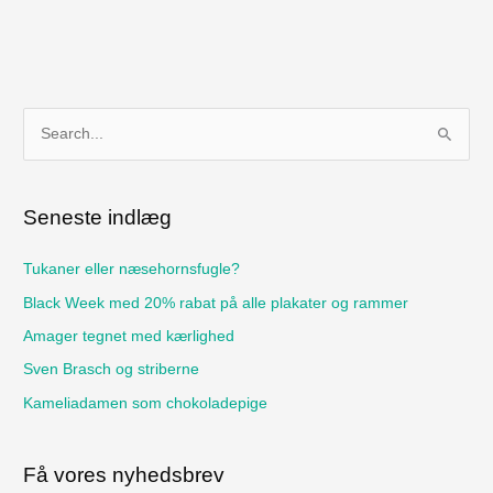
S
ø
g
Seneste indlæg
e
f
Tukaner eller næsehornsfugle?
t
Black Week med 20% rabat på alle plakater og rammer
e
Amager tegnet med kærlighed
r
Sven Brasch og striberne
:
Kameliadamen som chokoladepige
Få vores nyhedsbrev