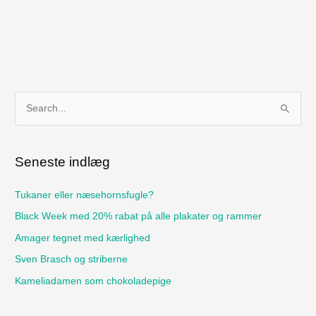
S
ø
g
Seneste indlæg
e
f
Tukaner eller næsehornsfugle?
t
Black Week med 20% rabat på alle plakater og rammer
e
Amager tegnet med kærlighed
r
Sven Brasch og striberne
:
Kameliadamen som chokoladepige