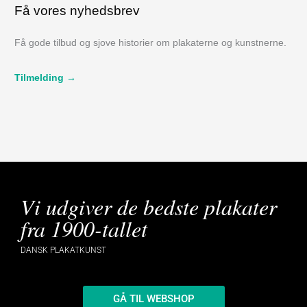
Få vores nyhedsbrev
Få gode tilbud og sjove historier om plakaterne og kunstnerne.
Tilmelding →
Vi udgiver de bedste plakater
fra 1900-tallet
DANSK PLAKATKUNST
GÅ TIL WEBSHOP