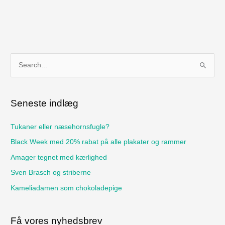
S
ø
g
Seneste indlæg
e
f
Tukaner eller næsehornsfugle?
t
Black Week med 20% rabat på alle plakater og rammer
e
Amager tegnet med kærlighed
r
Sven Brasch og striberne
:
Kameliadamen som chokoladepige
Få vores nyhedsbrev