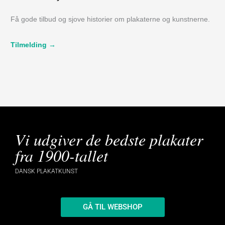
Få gode tilbud og sjove historier om plakaterne og kunstnerne.
Tilmelding →
Vi udgiver de bedste plakater
fra 1900-tallet
DANSK PLAKATKUNST
GÅ TIL WEBSHOP