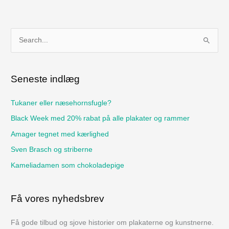
S
ø
g
Seneste indlæg
e
f
Tukaner eller næsehornsfugle?
t
Black Week med 20% rabat på alle plakater og rammer
e
Amager tegnet med kærlighed
r
Sven Brasch og striberne
:
Kameliadamen som chokoladepige
Få vores nyhedsbrev
Få gode tilbud og sjove historier om plakaterne og kunstnerne.