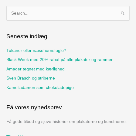
S
ø
g
Seneste indlæg
e
f
Tukaner eller næsehornsfugle?
t
Black Week med 20% rabat på alle plakater og rammer
e
Amager tegnet med kærlighed
r
Sven Brasch og striberne
:
Kameliadamen som chokoladepige
Få vores nyhedsbrev
Få gode tilbud og sjove historier om plakaterne og kunstnerne.