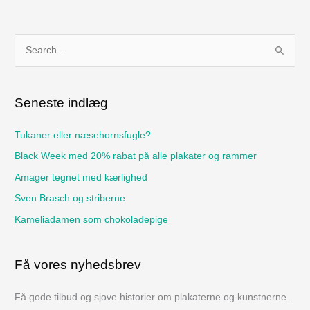
S
ø
g
Seneste indlæg
e
f
Tukaner eller næsehornsfugle?
t
Black Week med 20% rabat på alle plakater og rammer
e
Amager tegnet med kærlighed
r
Sven Brasch og striberne
:
Kameliadamen som chokoladepige
Få vores nyhedsbrev
Få gode tilbud og sjove historier om plakaterne og kunstnerne.