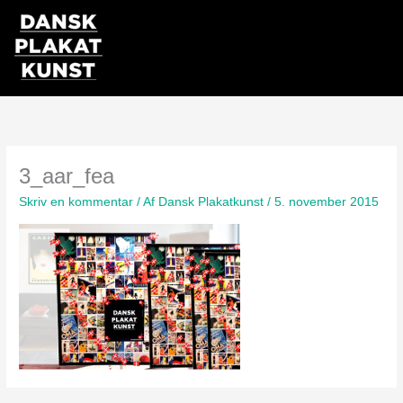
Gå
til
indholdet
3_aar_fea
Skriv en kommentar
/ Af
Dansk Plakatkunst
/
5. november 2015