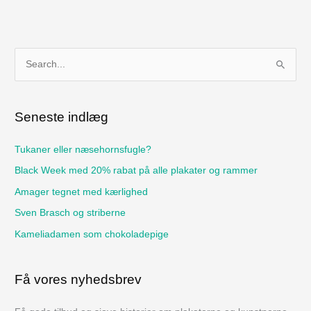
S
ø
g
Seneste indlæg
e
f
Tukaner eller næsehornsfugle?
t
Black Week med 20% rabat på alle plakater og rammer
e
Amager tegnet med kærlighed
r
Sven Brasch og striberne
:
Kameliadamen som chokoladepige
Få vores nyhedsbrev