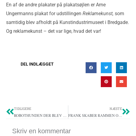
En af de andre plakater på plakatsøjlen er Arne
Ungermanns plakat for udstillingen
Reklamekunst,
som
samtidig blev afholdt på Kunstindustrimuseet i Bredgade.
Og reklamekunst – det var lige, hvad det var!
DEL INDLÆGGET
Tidligere
Næ
TIDLIGERE
NÆSTE
ROBOTHUNDEN DER BLEV SKUDT!
FRANK SKABER RAMMEN OM GLÆDEN
Skriv en kommentar