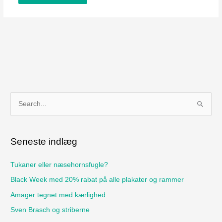
S
ø
g
Seneste indlæg
e
f
Tukaner eller næsehornsfugle?
t
Black Week med 20% rabat på alle plakater og rammer
e
Amager tegnet med kærlighed
r
Sven Brasch og striberne
: