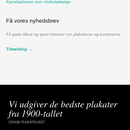
Kameliadamen som chokoladepige
Få vores nyhedsbrev
Få gode tilbud og sjove historier om plakaterne og kunstnerne.
Tilmelding →
Vi udgiver de bedste plakater
fra 1900-tallet
DANSK PLAKATKUNST